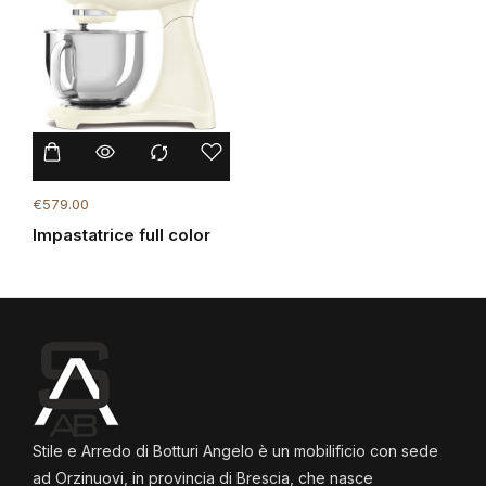
€
579.00
Impastatrice full color
Stile e Arredo di Botturi Angelo è un mobilificio con sede
ad Orzinuovi, in provincia di Brescia, che nasce