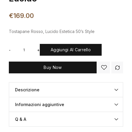
€
169.00
Tostapane
Rosso, Lucido
Estetica 50’s Style
Aggiungi Al Carrello
-
+
Buy Now
Descrizione
Informazioni aggiuntive
Q & A